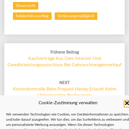
Steuerrecht
,
Solidaritätszuschlag
Verfassungsmäßigkeit
Post
navigation
Früherer Beitrag
Kaufverträge Aus Dem Internet Und
Gewährleistungsausschluss Bei Gebrauchtwagenverkauf
NEXT
Kostenkontrolle Beim Prepaid-Handy Erlaubt Keine
Unbegrenzten Rechnungen
Cookie-Zustimmung verwalten
Search
Sea
Wir verwenden Technologien wie Cookies, um Geräteinformationen zu speichern
for:
und/oder darauf zuzugreifen. Wir tun dies, um das Surferlebnis zu verbessern und
um personalisierte Werbung anzuzeigen. Wenn Sie diesen Technologien
zustimmen, können wir Daten wie das Surfverhalten oder eindeutige IDs auf