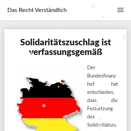
❅
❅
Das Recht Verständlich
Toggl
❅
❅
Navig
❅
❅
❅
Solidaritätszuschlag ist
Solidaritätszuschlag
ist
verfassungsgemäß
verfassungsgemäß
❅
Der
Bundesfinanz
hof hat
❅
❅
entschieden,
dass die
❅
❅
❅
❅
Festsetzung
des
❅
❅
Solidaritätszu
❅