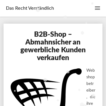
❅
❅
Das Recht Verständlich
Toggl
❅
Navig
❅
❅
B2B-Shop –
B2B-
❅
Shop
Abmahnsicher an
–
gewerbliche Kunden
Abmahnsicher
an
verkaufen
gewerbliche
Kunden
verkaufen
Web
❅
shop
❅
betr
eiber
❅
❅
, die
❅
ihre
❅