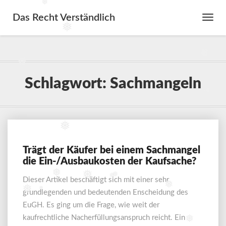
❅
Das Recht Verständlich
Toggl
❅
Navig
❅
❅
❅
Schlagwort:
Sachmangeln
❅
❅
Trägt der Käufer bei einem Sachmangel
Trägt
die Ein-/Ausbaukosten der Kaufsache?
der
Käufer
❅
❅
❅
❅
Dieser Artikel beschäftigt sich mit einer sehr
bei
❅
❅
❅
grundlegenden und bedeutenden Enscheidung des
einem
Sachmangel
EuGH. Es ging um die Frage, wie weit der
die
kaufrechtliche Nacherfüllungsanspruch reicht. Ein
❅