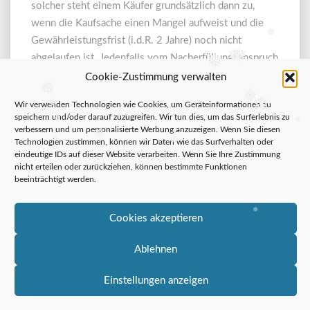
Ein-/Ausbaukosten
solcher steht einem Käufer grundsätzlich dann zu,
der
wenn die Kaufsache einen Mangel aufweist und die
Kaufsache?
❅
Gewährleistungsfrist (i.d.R. 2 Jahre) noch nicht
❅
❅
abgelaufen ist. Jedenfalls vom Nacherfüllungsanspruch
❅
Weiter
umfasst ist die Reparatur…
Weiter lesen
Cookie-Zustimmung verwalten
❅
lesen
❅
❅
❅
Wir verwenden Technologien wie Cookies, um Geräteinformationen zu
speichern und/oder darauf zuzugreifen. Wir tun dies, um das Surferlebnis zu
❅
❅
verbessern und um personalisierte Werbung anzuzeigen. Wenn Sie diesen
❅
❅
❅
Technologien zustimmen, können wir Daten wie das Surfverhalten oder
Search
Sea
eindeutige IDs auf dieser Website verarbeiten. Wenn Sie Ihre Zustimmung
for:
nicht erteilen oder zurückziehen, können bestimmte Funktionen
beeinträchtigt werden.
*=Sponsored Link
❅
Cookies akzeptieren
Ablehnen
© 2009-2026 Dario Jozic
Einstellungen anzeigen