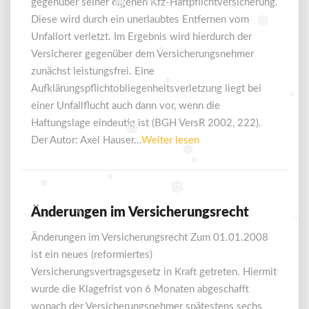
❅
gegenüber seiner eigenen Kfz-Haftpflichtversicherung.
❅
Diese wird durch ein unerlaubtes Entfernen vom
❅
Unfallort verletzt. Im Ergebnis wird hierdurch der
Versicherer gegenüber dem Versicherungsnehmer
❅
zunächst leistungsfrei. Eine
❅
Aufklärungspflichtobliegenheitsverletzung liegt bei
❅
einer Unfallflucht auch dann vor, wenn die
Haftungslage eindeutig ist (BGH VersR 2002, 222).
❅
Weiter
Der Autor: Axel Hauser…
Weiter lesen
❅
lesen
❅
❅
❅
❅
Änderungen im Versicherungsrecht
Änderungen
❅
❅
im
Änderungen im Versicherungsrecht Zum 01.01.2008
Versicherungsrecht
ist ein neues (reformiertes)
Versicherungsvertragsgesetz in Kraft getreten. Hiermit
wurde die Klagefrist von 6 Monaten abgeschafft
wonach der Versicherungsnehmer spätestens sechs