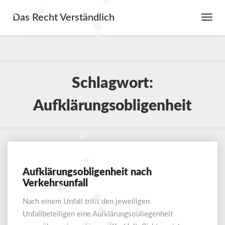
❅
❅
❅
❅
Das Recht Verständlich
Toggl
❅
Navig
❅
❅
❅
❅
❅
Schlagwort:
Aufklärungsobligenheit
❅
❅
Aufklärungsobligenheit nach
Aufklärungsobligenheit
Verkehrsunfall
nach
❅
Verkehrsunfall
❅
Nach einem Unfall trifft den jeweiligen
❅
❅
Unfallbeteiligen eine Aufklärungsobliegenheit